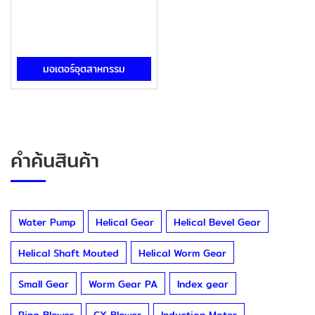
มอเตอร์อุตสาหกรรม
คำค้นสินค้า
Water Pump
Helical Gear
Helical Bevel Gear
Helical Shaft Mouted
Helical Worm Gear
Small Gear
Worm Gear PA
Index gear
Ring Blower
CX Blower
Induction Moter