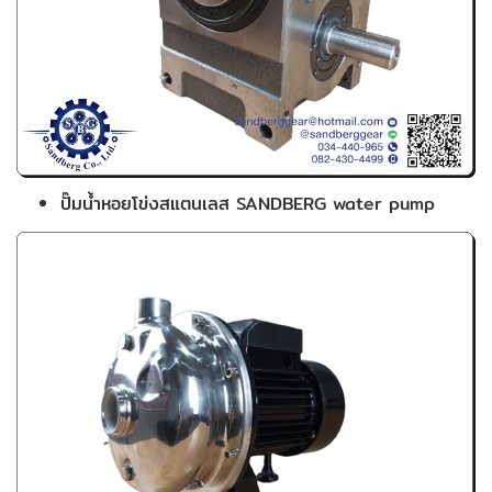
ปั๊มน้ำหอยโข่งสแตนเลส SANDBERG water pump